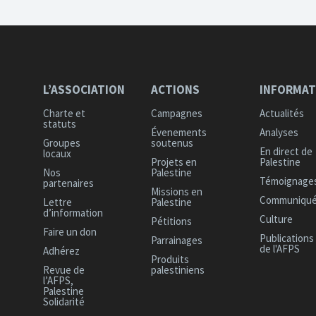
L
’ASSOCIATION
A
CTIONS
I
NFORMAT
C
harte et
C
ampagnes
A
ctualités
statuts
É
venements
A
nalyses
G
roupes
soutenus
E
n direct de
locaux
P
rojets en
Palestine
N
os
Palestine
T
émoignage
partenaires
M
issions en
C
ommuniqu
L
ettre
Palestine
d’information
C
ulture
P
étitions
F
aire un don
P
ublications
P
arrainages
de l'AFPS
A
dhérez
P
roduits
R
evue de
palestiniens
l’AFPS,
Palestine
Solidarité