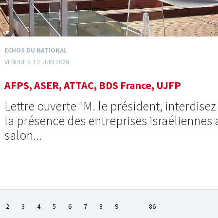
ECHOS DU NATIONAL
VENDREDI 12 JUIN 2026
AFPS, ASER, ATTAC, BDS France, UJFP
Lettre ouverte "M. le président, interdisez
la présence des entreprises israéliennes 
salon...
2
3
4
5
6
7
8
9
…
86