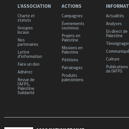
L
’ASSOCIATION
A
CTIONS
I
NFORMAT
C
harte et
C
ampagnes
A
ctualités
statuts
É
venements
A
nalyses
G
roupes
soutenus
E
n direct de
locaux
P
rojets en
Palestine
N
os
Palestine
T
émoignage
partenaires
M
issions en
C
ommuniqu
L
ettre
Palestine
d’information
C
ulture
P
étitions
F
aire un don
P
ublications
P
arrainages
de l'AFPS
A
dhérez
P
roduits
R
evue de
palestiniens
l’AFPS,
Palestine
Solidarité