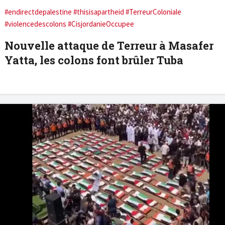
#endirectdepalestine #thisisapartheid #TerreurColoniale
#violencedescolons #CisjordanieOccupee
Nouvelle attaque de Terreur à Masafer
Yatta, les colons font brûler Tuba