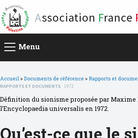
A
ssociation
F
rance
Menu
Accueil
>
Documents de référence
>
Rapports et docume
RAPPORTS ET DOCUMENTS
1972
Définition du sionisme proposée par Maxime R
l’Encyclopaedia universalis en 1972.
Qu’est-ce que le 