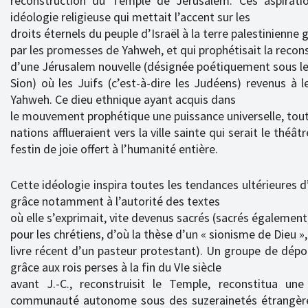
reconstruction du Temple de Jérusalem. Ces aspiratio
idéologie religieuse qui mettait l’accent sur les
droits éternels du peuple d’Israël à la terre palestinienne 
par les promesses de Yahweh, et qui prophétisait la recon
d’une Jérusalem nouvelle (désignée poétiquement sous l
Sion) où les Juifs (c’est-à-dire les Judéens) revenus à l
Yahweh. Ce dieu ethnique ayant acquis dans
le mouvement prophétique une puissance universelle, tout
nations afflueraient vers la ville sainte qui serait le th
festin de joie offert à l’humanité entière.
Cette idéologie inspira toutes les tendances ultérieures 
grâce notamment à l’autorité des textes
où elle s’exprimait, vite devenus sacrés (sacrés également,
pour les chrétiens, d’où la thèse d’un « sionisme de Dieu »,
livre récent d’un pasteur protestant). Un groupe de dépor
grâce aux rois perses à la fin du VIe siècle
avant J.-C., reconstruisit le Temple, reconstitua u
communauté autonome sous des suzerainetés étrangère