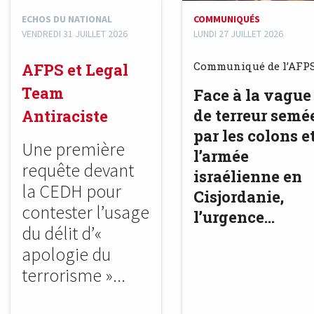
ECHOS DU NATIONAL
COMMUNIQUÉS
VENDREDI 31 JUILLET 2026
LUNDI 27 JUILLET 2026
Communiqué de l’AFP
AFPS et Legal
Team
Face à la vague
de terreur semé
Antiraciste
par les colons e
Une première
l’armée
requête devant
israélienne en
la CEDH pour
Cisjordanie,
contester l’usage
l’urgence...
du délit d’«
apologie du
terrorisme »...