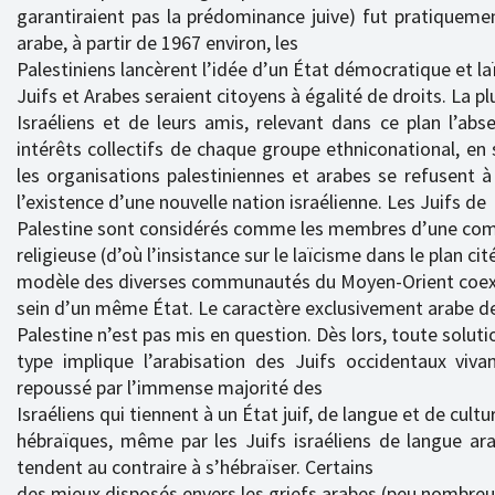
garantiraient pas la prédominance juive) fut pratiqueme
arabe, à partir de 1967 environ, les
Palestiniens lancèrent l’idée d’un État démocratique et la
Juifs et Arabes seraient citoyens à égalité de droits. La p
Israéliens et de leurs amis, relevant dans ce plan l’abs
intérêts collectifs de chaque groupe ethniconational, en s
les organisations palestiniennes et arabes se refusent
l’existence d’une nouvelle nation israélienne. Les Juifs de
Palestine sont considérés comme les membres d’une c
religieuse (d’où l’insistance sur le laïcisme dans le plan cité
modèle des diverses communautés du Moyen-Orient coex
sein d’un même État. Le caractère exclusivement arabe de
Palestine n’est pas mis en question. Dès lors, toute soluti
type implique l’arabisation des Juifs occidentaux viva
repoussé par l’immense majorité des
Israéliens qui tiennent à un État juif, de langue et de cultu
hébraïques, même par les Juifs israéliens de langue ar
tendent au contraire à s’hébraïser. Certains
des mieux disposés envers les griefs arabes (peu nombreu